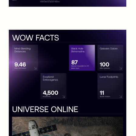
Адаптивный дизайн для
удобста использования с
любого устройства